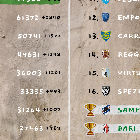
61372
12.
EMPO
+2840
50741
13.
CARR
+1577
49631
14.
REGG
+1248
36003
15.
VIRT
+1201
33335
16.
SPEZ
+993
31264
SAMP
+1007
27463
BARI
+789