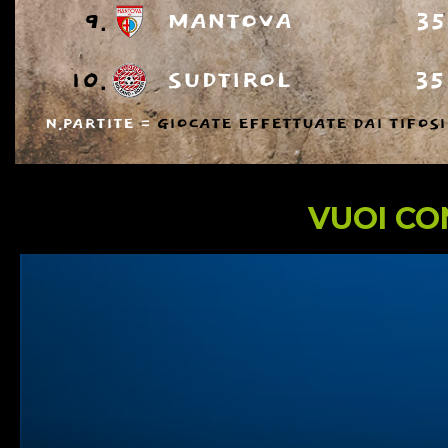
9.
MANTOVA
35
10.
SUDTIROL
35
N.PARTITE =
GIOCATE EFFETTUATE DAI TIFOSI
VUOI CO