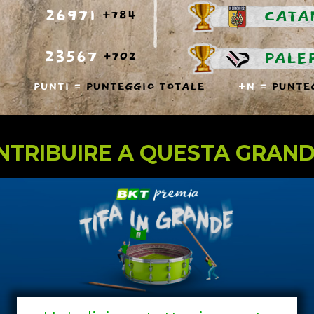
26971
CATA
+784
23567
PALE
+702
PUNTI =
PUNTEGGIO TOTALE
+N =
PUNTEG
NTRIBUIRE A QUESTA GRAND