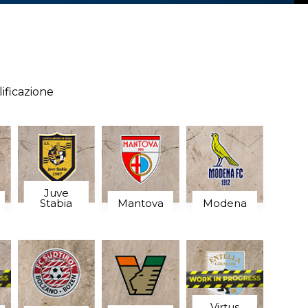
ificazione
Juve
Stabia
Mantova
Modena
Virtus