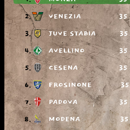
2.
VENEZIA
35
3.
JUVE STABIA
35
4.
AVELLINO
35
5.
CESENA
35
6.
FROSINONE
35
7.
PADOVA
35
8.
MODENA
35