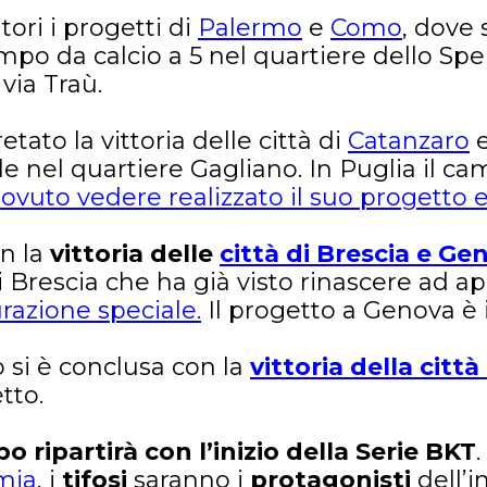
ori i progetti di
Palermo
e
Como
, dove 
o da calcio a 5 nel quartiere dello Spe
 via Traù.
ato la vittoria delle città di
Catanzaro
 nel quartiere Gagliano. In Puglia il ca
vuto vedere realizzato il suo progetto en
on la
vittoria delle
città di Brescia e Ge
di Brescia che ha già visto rinascere ad apr
razione speciale.
Il progetto a Genova è 
 si è conclusa con la
vittoria della citt
tto.
 ripartirà con l’inizio della Serie BKT
mia
, i
tifosi
saranno i
protagonisti
dell’i