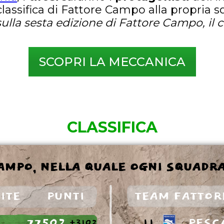
classifica di Fattore Campo alla propria 
sulla sesta edizione di Fattore Campo, il 
SCOPRI LA MECCANICA
CLASSIFICA
CAMPO, NELLA QUALE OGNI SQUADR
ITE
PUNTI
TEAM FATTOR
77502
11.
PESC
+3102