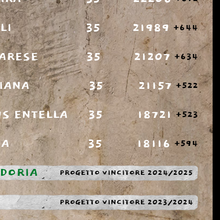
LI
35
21989
+644
ARESE
35
21207
+634
IANA
35
21157
+522
US ENTELLA
35
18721
+523
IA
35
18116
+594
DORIA
PROGETTO VINCITORE 2024/2025
PROGETTO VINCITORE 2023/2024