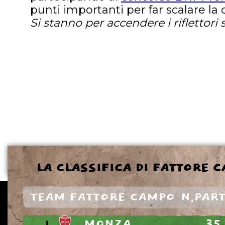
punti importanti per far scalare la 
Si stanno per accendere i riflettori 
LA CLASSIFICA DI FATTORE 
TEAM FATTORE CAMPO
N.PART
1.
MONZA
35