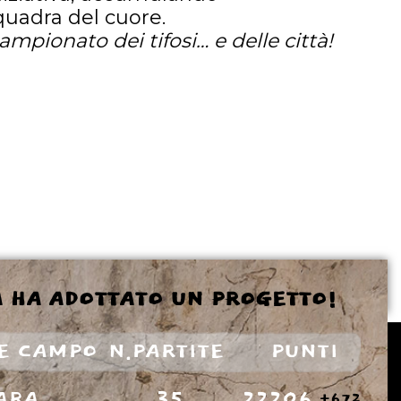
squadra del cuore.
campionato dei tifosi… e delle città!
A HA ADOTTATO UN PROGETTO!
E CAMPO
N.PARTITE
PUNTI
ARA
35
22206
+672