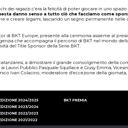
hi dei ragazzi c’era la felicità di poter giocare in uno spazio 
esta danno senso a tutto ciò che facciamo come spons
re e creare legami, lasciando un segno permanente nelle 
or di BKT Europe, presente alla cerimonia assieme al pres
agenzia che accompagna il percorso di BKT nel mondo dello
ività del Title Sponsor della Serie BKT.
catanzaresi, a dimostrare il grande coinvolgimento della c
a ai Lavori Pubblici Pasquale Squillace e Giusy Emma, Vicesi
mico Ivan Colacino, moderatore d’eccezione della giornata, 
EDIZIONE 2024/2025
BKT PREMIA
EDIZIONE 2023/2024
EDIZIONE 2022/2023
EDIZIONE 2021/2022