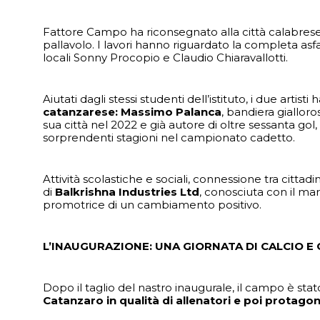
Fattore Campo ha riconsegnato alla città calabres
pallavolo. I lavori hanno riguardato la completa as
locali Sonny Procopio e Claudio Chiaravallotti.
Aiutati dagli stessi studenti dell’istituto, i due art
catanzarese: Massimo Palanca
, bandiera gialloro
sua città nel 2022 e già autore di oltre sessanta go
sorprendenti stagioni nel campionato cadetto.
Attività scolastiche e sociali, connessione tra cittadin
di
Balkrishna Industries Ltd
, conosciuta con il ma
promotrice di un cambiamento positivo.
L’INAUGURAZIONE: UNA GIORNATA DI CALCIO E 
Dopo il taglio del nastro inaugurale, il campo è stato
Catanzaro in qualità di allenatori e poi protagon