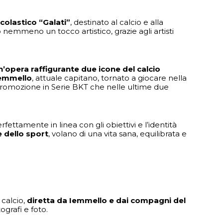
colastico “Galati”
, destinato al calcio e alla
nemmeno un tocco artistico, grazie agli artisti
n’opera raffigurante due icone del calcio
Iemmello
, attuale capitano, tornato a giocare nella
la promozione in Serie BKT che nelle ultime due
erfettamente in linea con gli obiettivi e l’identità
e dello sport
, volano di una vita sana, equilibrata e
 calcio,
diretta da Iemmello e dai compagni del
grafi e foto.