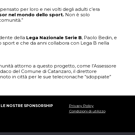
pensato per loro e nei volti degli adulti c’era
or nel mondo dello sport.
Non è solo
comunità.”
idente della
Lega Nazionale Serie B
, Paolo Bedin, e
 sport e che da anni collabora con Lega B nella
omunità attorno a questo progetto, come l’Assessore
ndaco del Comune di Catanzaro, il direttore
noto in città per le sue telecronache “sdoppiate”
LE NOSTRE SPONSORSHIP
Privacy Policy
Condizioni di utilizzo