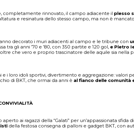
e, completamente rinnovato, il campo adiacente il
plesso s
faltatura e resinatura dello stesso campo, ma non è mancato 
isti hanno decorato i muri adiacenti al campo e le tribune con
u
ssa tra gli anni ’70 e ’80, con 350 partite e 120 gol,
e Pietro 
l, oltre che vero e proprio trascinatore delle aquile sia nel
i e i loro idoli sportivi, divertimento e aggregazione: valori p
rchio di BKT, che ormai da anni è
al fianco delle comunità 
CONVIVIALITÀ
 aperto ai ragazzi della “Galati” per un’appassionata sfida di
isti
della festosa consegna di palloni e gadget BKT, con auto