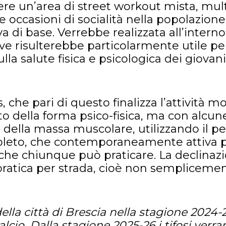
tiere un’area di street workout mista, mul
ccasioni di socialità nella popolazione re
va di base. Verrebbe realizzata all’interno
ve risulterebbe particolarmente utile per
la salute fisica e psicologica dei giovani
s, che pari di questo finalizza l’attività m
ella forma psico-fisica, ma con alcune di
ella massa muscolare, utilizzando il p
leto, che contemporaneamente attiva pi
, che chiunque può praticare. La declinazi
atica per strada, cioè non semplicement
i della città di Brescia nella stagione 20
lcio. Dalla stagione 2025-26 i tifosi verr